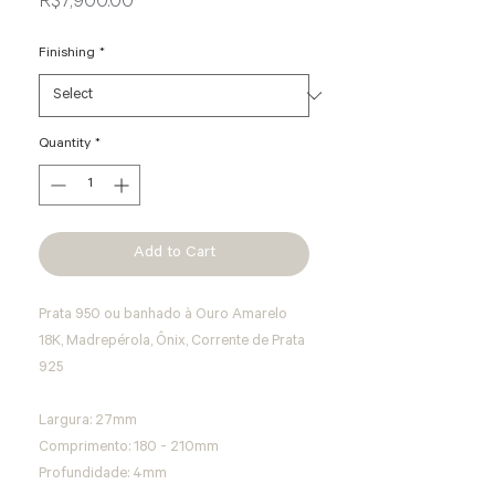
Price
R$7,900.00
Finishing
*
Quantity
*
Add to Cart
Prata 950 ou banhado à Ouro Amarelo
18K, Madrepérola, Ônix, Corrente de Prata
925
Largura: 27mm
Comprimento: 180 - 210mm
Profundidade: 4mm